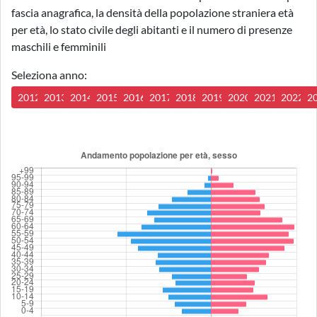
fascia anagrafica, la densità della popolazione straniera età
per età, lo stato civile degli abitanti e il numero di presenze
maschili e femminili
Seleziona anno:
2012
2013
2014
2015
2016
2017
2018
2019
2020
2021
2022
2