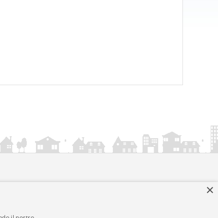
×
ndo il nostro