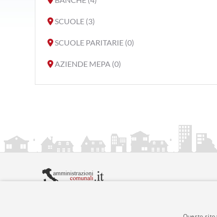
SCUOLE (3)
SCUOLE PARITARIE (0)
AZIENDE MEPA (0)
amministrazionicomunali.it è una iniziativa di
artemed
© Copyright MMXXIV - P.IVA 05400000724
Informazioni sul servizio
|
Informativa Privacy
|
Infor
Questo sito 