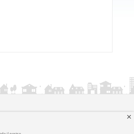
×
ndo il nostro