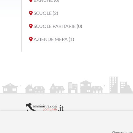
SCUOLE (2)
SCUOLE PARITARIE (0)
AZIENDE MEPA (1)
amministrazionicomunali.it è una iniziativa di
artemed
© Copyright MMXXIV - P.IVA 05400000724
Informazioni sul servizio
|
Informativa Privacy
|
Infor
Questo sito 