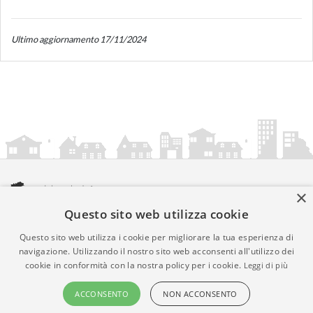
Ultimo aggiornamento 17/11/2024
×
Questo sito web utilizza cookie
amministrazionicomunali.it è una iniziativa di
artemedia.it
© Copyright MMXXIV - P.IVA 05400000724
Questo sito web utilizza i cookie per migliorare la tua esperienza di
Informazioni sul servizio
|
Informativa Privacy
|
Informativa
navigazione. Utilizzando il nostro sito web acconsenti all'utilizzo dei
cookie in conformità con la nostra policy per i cookie.
Leggi di più
Cookies
• Time 0.1933
ACCONSENTO
NON ACCONSENTO