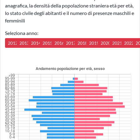
anagrafica, la densità della popolazione straniera età per età,
lo stato civile degli abitanti e il numero di presenze maschili e
femminili
Seleziona anno:
2012
2013
2014
2015
2016
2017
2018
2019
2020
2021
2022
2