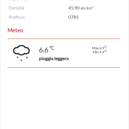
Densità
45,90
ab./km²
Prefisso
0785
Meteo
℃
℃
6.6
Max 6.9
℃
Min 4.9
pioggia leggera