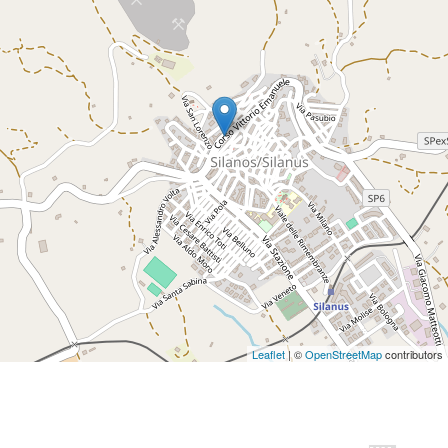
Leaflet
| ©
OpenStreetMap
contributors