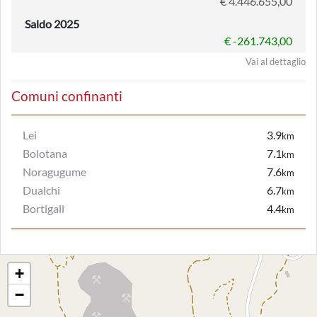
€ 4.446.655,00
Saldo 2025
€ -261.743,00
Vai al dettaglio
Comuni confinanti
Lei
3.9
km
Bolotana
7.1
km
Noragugume
7.6
km
Dualchi
6.7
km
Bortigali
4.4
km
+
−