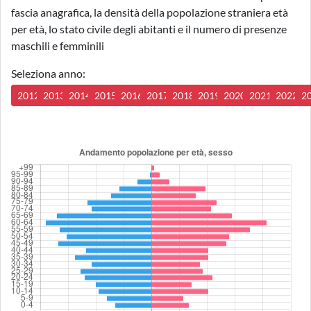
fascia anagrafica, la densità della popolazione straniera età
per età, lo stato civile degli abitanti e il numero di presenze
maschili e femminili
Seleziona anno:
2012
2013
2014
2015
2016
2017
2018
2019
2020
2021
2022
2