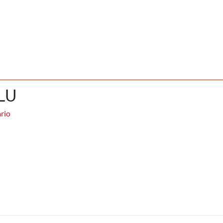
LU
rio