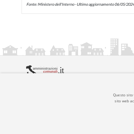
Fonte: Ministero dell'Interno - Ultimo aggiornamento 06/05/202
amministrazionicomunali.it è una iniziativa di
artemed
© Copyright MMXXIV - P.IVA 05400000724
Informazioni sul servizio
|
Informativa Privacy
|
Infor
Questo sito 
sito web ac