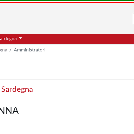
 Sardegna
egna
Amministratori
d Sardegna
ANNA