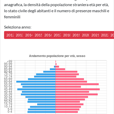
anagrafica, la densità della popolazione straniera età per età,
lo stato civile degli abitanti e il numero di presenze maschili e
femminili
Seleziona anno:
2012
2013
2014
2015
2016
2017
2018
2019
2020
2021
2022
2