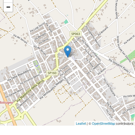
−
Leaflet
| ©
OpenStreetMap
contributors