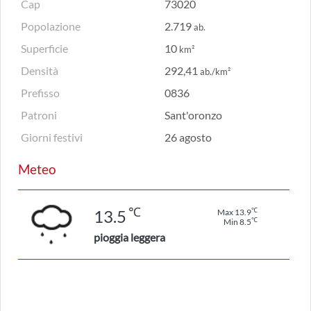
Cap
73020
Popolazione
2.719
ab.
Superficie
10
km²
Densità
292,41
ab./km²
Prefisso
0836
Patroni
Sant'oronzo
Giorni festivi
26 agosto
Meteo
℃
℃
13.5
Max 13.9
℃
Min 8.5
pioggia leggera