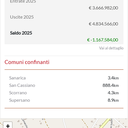
Entrate 2025
€ 3.666.982,00
Uscite 2025
€ 4.834.566,00
Saldo 2025
€ -1.167.584,00
Vai al dettaglio
Comuni confinanti
Sanarica
3.4
km
San Cassiano
888.4
km
Scorrano
4.3
km
Supersano
8.9
km
+