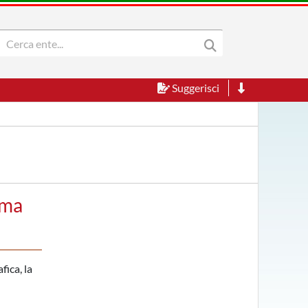
Suggerisci
rma
fica, la