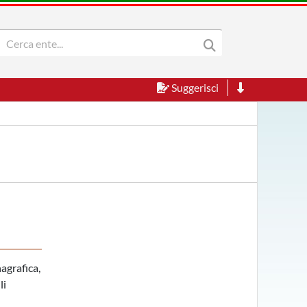
Suggerisci
agrafica,
li