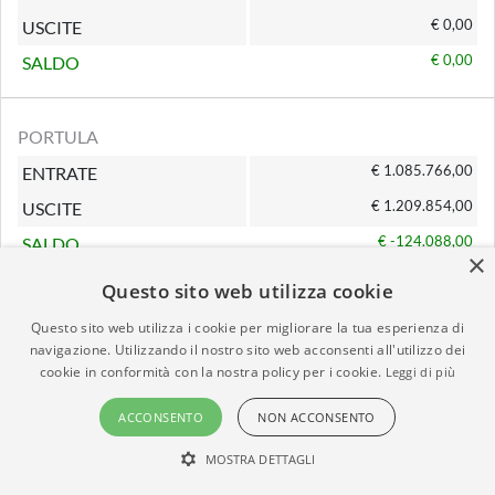
€ 0,00
USCITE
€ 0,00
SALDO
PORTULA
€ 1.085.766,00
ENTRATE
€ 1.209.854,00
USCITE
€ -124.088,00
SALDO
×
Questo sito web utilizza cookie
COMUNE DI SELVE MARCONE
Questo sito web utilizza i cookie per migliorare la tua esperienza di
navigazione. Utilizzando il nostro sito web acconsenti all'utilizzo dei
€ 0,00
ENTRATE
cookie in conformità con la nostra policy per i cookie.
Leggi di più
€ 0,00
USCITE
ACCONSENTO
NON ACCONSENTO
€ 0,00
SALDO
MOSTRA DETTAGLI