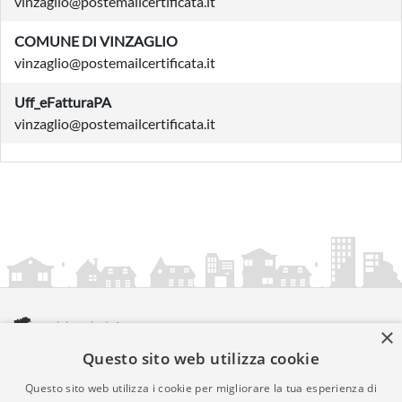
vinzaglio@postemailcertificata.it
COMUNE DI VINZAGLIO
vinzaglio@postemailcertificata.it
Uff_eFatturaPA
vinzaglio@postemailcertificata.it
×
Questo sito web utilizza cookie
amministrazionicomunali.it è una iniziativa di
artemedia.it
© Copyright MMXXIV - P.IVA 05400000724
Questo sito web utilizza i cookie per migliorare la tua esperienza di