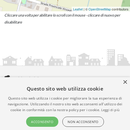
Leaflet
| ©
OpenStreetMap
contributors
Cliccare una volta per abilitare lo scroll con il mouse - cliccare di nuovo per
disabilitare
×
Questo sito web utilizza cookie
amministrazionicomunali.it è una iniziativa di
artemedia.it
© Copyright MMXXIV - P.IVA 05400000724
Questo sito web utilizza i cookie per migliorare la tua esperienza di
Informazioni sul servizio
|
Informativa Privacy
|
Informativa
navigazione. Utilizzando il nostro sito web acconsenti all'utilizzo dei
cookie in conformità con la nostra policy per i cookie.
Leggi di più
Cookies
• Time 0.0111
ACCONSENTO
NON ACCONSENTO