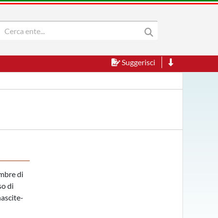
Suggerisci
embre di
so di
nascite-