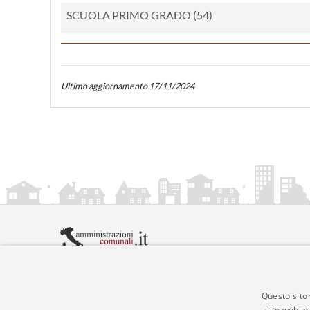
SCUOLA PRIMO GRADO (54)
Ultimo aggiornamento 17/11/2024
amministrazionicomunali.it è una iniziativa di
artemed
© Copyright MMXXIV - P.IVA 05400000724
Informazioni sul servizio
|
Informativa Privacy
|
Infor
Questo sito 
sito web ac