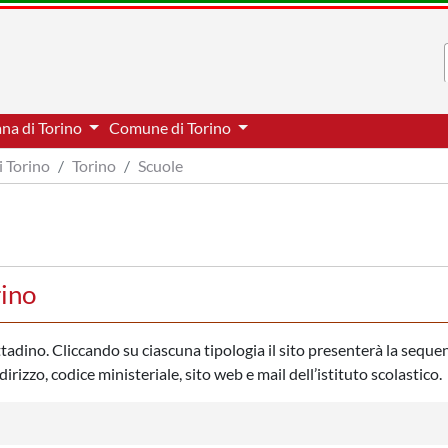
ana di Torino
Comune di Torino
i Torino
Torino
Scuole
rino
ittadino. Cliccando su ciascuna tipologia il sito presenterà la seque
rizzo, codice ministeriale, sito web e mail dell’istituto scolastico.