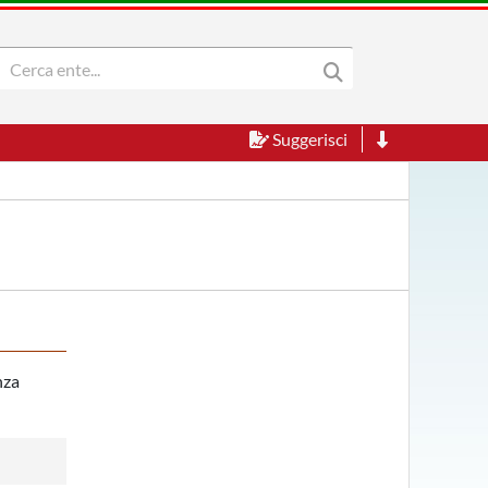
Suggerisci
nza