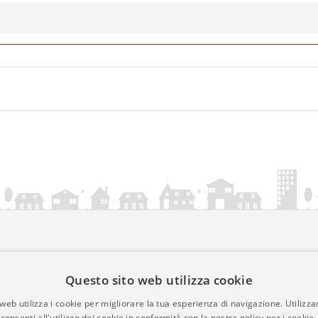
ia.it
Questo sito web utilizza cookie
mativa Cookies
web utilizza i cookie per migliorare la tua esperienza di navigazione. Utilizza
• Time 0.0065
consenti all'utilizzo dei cookie in conformità con la nostra policy per i cookie.