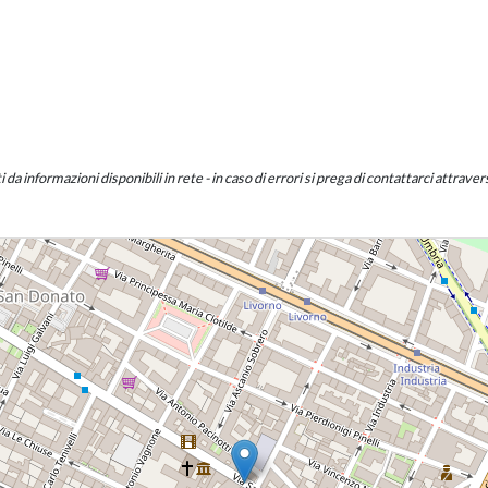
a informazioni disponibili in rete - in caso di errori si prega di contattarci attraverso