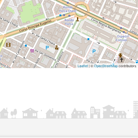
Leaflet
| ©
OpenStreetMap
contributors