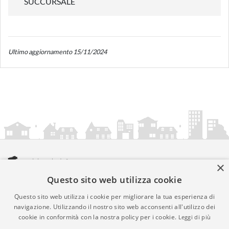
SUCCURSALE
Ultimo aggiornamento 15/11/2024
×
Questo sito web utilizza cookie
amministrazionicomunali.it è una iniziativa di
artemedia.it
© Copyright MMXXIV - P.IVA 05400000724
Questo sito web utilizza i cookie per migliorare la tua esperienza di
Informazioni sul servizio
|
Informativa Privacy
|
Informativa
navigazione. Utilizzando il nostro sito web acconsenti all'utilizzo dei
cookie in conformità con la nostra policy per i cookie.
Leggi di più
Cookies
• Time 0.0076