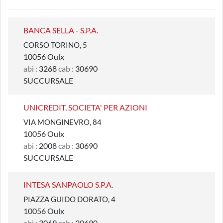
BANCA SELLA - S.P.A.
CORSO TORINO, 5
10056 Oulx
abi :
3268
cab :
30690
SUCCURSALE
UNICREDIT, SOCIETA' PER AZIONI
VIA MONGINEVRO, 84
10056 Oulx
abi :
2008
cab :
30690
SUCCURSALE
INTESA SANPAOLO S.P.A.
PIAZZA GUIDO DORATO, 4
10056 Oulx
abi :
3069
cab :
30690