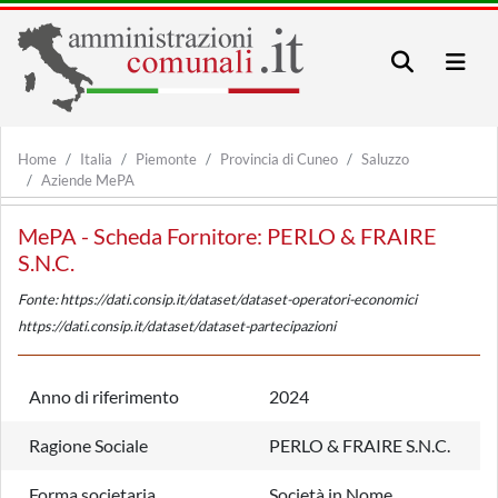
Home
Italia
Piemonte
Provincia di Cuneo
Saluzzo
Aziende MePA
MePA - Scheda Fornitore: PERLO & FRAIRE
S.N.C.
Fonte: https://dati.consip.it/dataset/dataset-operatori-economici
https://dati.consip.it/dataset/dataset-partecipazioni
Anno di riferimento
2024
Ragione Sociale
PERLO & FRAIRE S.N.C.
Forma societaria
Società in Nome