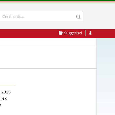
Suggerisci
al 2023
i e di
e