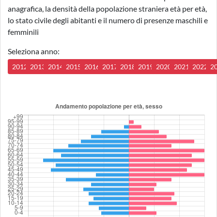
anagrafica, la densità della popolazione straniera età per età,
lo stato civile degli abitanti e il numero di presenze maschili e
femminili
Seleziona anno:
2012
2013
2014
2015
2016
2017
2018
2019
2020
2021
2022
2