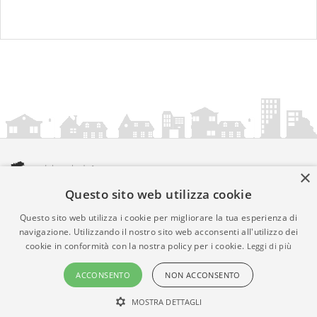
×
Questo sito web utilizza cookie
amministrazionicomunali.it è una iniziativa di
artemedia.it
© Copyright MMXXIV - P.IVA 05400000724
Questo sito web utilizza i cookie per migliorare la tua esperienza di
Informazioni sul servizio
|
Informativa Privacy
|
Informativa
navigazione. Utilizzando il nostro sito web acconsenti all'utilizzo dei
cookie in conformità con la nostra policy per i cookie.
Leggi di più
Cookies
• Time 0.0158
ACCONSENTO
NON ACCONSENTO
MOSTRA DETTAGLI