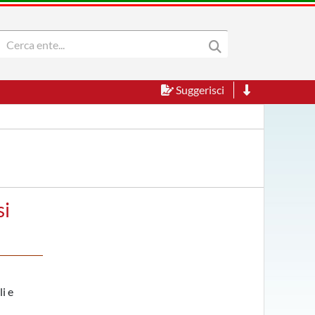
Suggerisci
si
i e