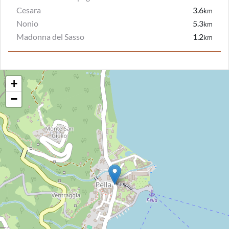
Cesara
3.6
km
Nonio
5.3
km
Madonna del Sasso
1.2
km
+
−