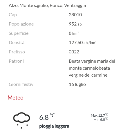
Alzo, Monte s.giulio, Ronco, Ventraggia
Cap
28010
Popolazione
952
ab.
Superficie
8
km²
Densità
127,60
ab./km²
Prefisso
0322
Patroni
Beata vergine maria del
monte carmelobeata
vergine del carmine
Giorni festivi
16 luglio
Meteo
℃
℃
6.8
Max 12.7
℃
Min 6.8
pioggia leggera