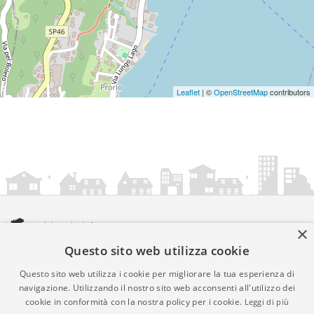
Leaflet
| ©
OpenStreetMap
contributors
×
Questo sito web utilizza cookie
amministrazionicomunali.it è una iniziativa di
artemedia.it
© Copyright MMXXIV - P.IVA 05400000724
Questo sito web utilizza i cookie per migliorare la tua esperienza di
Informazioni sul servizio
|
Informativa Privacy
|
Informativa
navigazione. Utilizzando il nostro sito web acconsenti all'utilizzo dei
cookie in conformità con la nostra policy per i cookie.
Leggi di più
Cookies
• Time 0.013