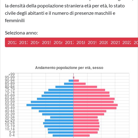
la densità della popolazione straniera età per età, lo stato
civile degli abitanti e il numero di presenze maschili e
femminili
Seleziona anno:
2012
2013
2014
2015
2016
2017
2018
2019
2020
2021
2022
2