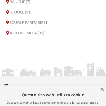
BANCHE (7)
SCUOLE (31)
SCUOLE PARITARIE (1)
AZIENDE MEPA (30)
×
Questo sito web utilizza cookie
amministrazionicomunali.it è una iniziativa di
artemedia.it
© Copyright MMXXIV - P.IVA 05400000724
Questo sito web utilizza i cookie per migliorare la tua esperienza di