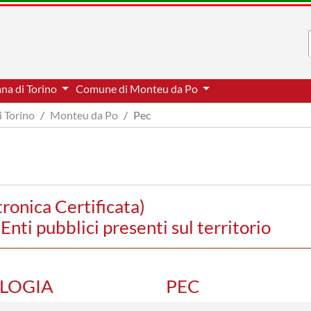
ana di Torino
Comune di Monteu da Po
i Torino
Monteu da Po
Pec
tronica Certificata)
nti pubblici presenti sul territorio
OLOGIA
PEC