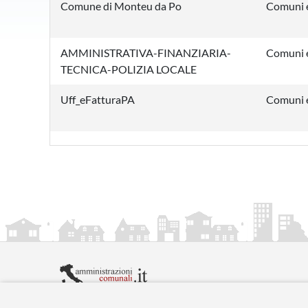
Comune di Monteu da Po
Comuni e
AMMINISTRATIVA-FINANZIARIA-
Comuni e
TECNICA-POLIZIA LOCALE
Uff_eFatturaPA
Comuni e
amministrazionicomunali.it è una iniziativa di
artemed