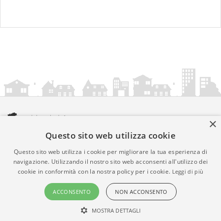
×
Questo sito web utilizza cookie
amministrazionicomunali.it è una iniziativa di
artemedia.it
© Copyright MMXXIV - P.IVA 05400000724
Questo sito web utilizza i cookie per migliorare la tua esperienza di
Informazioni sul servizio
|
Informativa Privacy
|
Informativa
navigazione. Utilizzando il nostro sito web acconsenti all'utilizzo dei
cookie in conformità con la nostra policy per i cookie.
Leggi di più
Cookies
• Time 0.0145
ACCONSENTO
NON ACCONSENTO
MOSTRA DETTAGLI