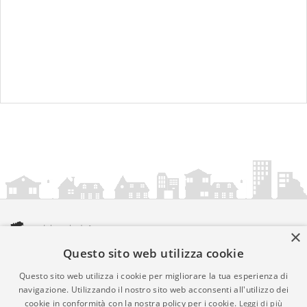
×
Questo sito web utilizza cookie
amministrazionicomunali.it è una iniziativa di
artemedia.it
© Copyright MMXXIV - P.IVA 05400000724
Questo sito web utilizza i cookie per migliorare la tua esperienza di
Informazioni sul servizio
|
Informativa Privacy
|
Informativa
navigazione. Utilizzando il nostro sito web acconsenti all'utilizzo dei
cookie in conformità con la nostra policy per i cookie.
Leggi di più
Cookies