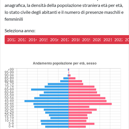
anagrafica, la densità della popolazione straniera età per età,
lo stato civile degli abitanti e il numero di presenze maschili e
femminili
Seleziona anno:
2012
2013
2014
2015
2016
2017
2018
2019
2020
2021
2022
2