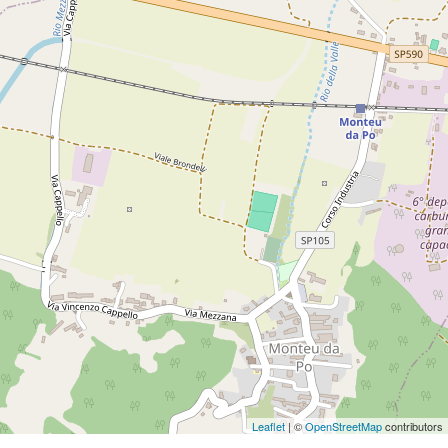
Leaflet
| ©
OpenStreetMap
contributors