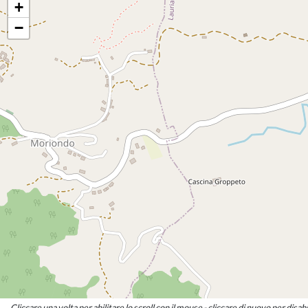
Consigliere
+
SABINO FUSCO
−
Consigliere
FELICE POLLINO
Consigliere
STEFANO RAMETTA
Consigliere
MARIA CRISTINA TURINETTI
Consigliere
Cliccare una volta per abilitare lo scroll con il mouse - cliccare di nuovo per disabi