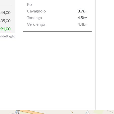
Po
Cavagnolo
3.7
km
644,00
Tonengo
4.5
km
635,00
Verolengo
4.4
km
991,00
al dettaglio