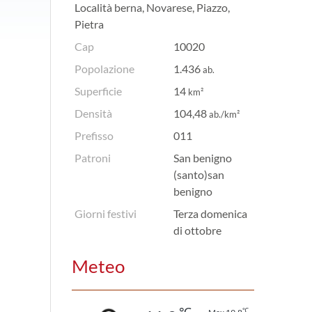
Località berna, Novarese, Piazzo,
Pietra
Cap
10020
Popolazione
1.436
ab.
Superficie
14
km²
Densità
104,48
ab./km²
Prefisso
011
Patroni
San benigno
(santo)san
benigno
Giorni festivi
Terza domenica
di ottobre
Meteo
℃