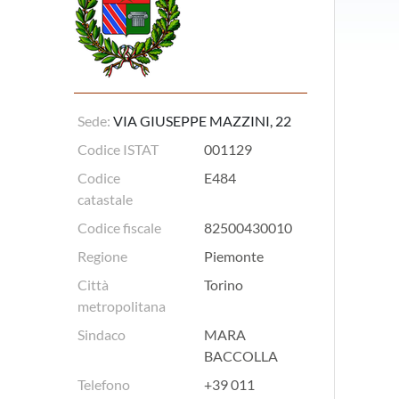
Sede:
VIA GIUSEPPE MAZZINI, 22
Codice ISTAT
001129
Codice
E484
catastale
Codice fiscale
82500430010
Regione
Piemonte
Città
Torino
metropolitana
Sindaco
MARA
BACCOLLA
Telefono
+39 011