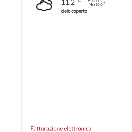
℃
11.2
Max 19.8
℃
Min 10.0
cielo coperto
Fatturazione elettronica