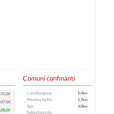
Comuni confinanti
Casalborgone
5.0
235,00
km
Monteu da Po
1.7
km
407,00
San
3.0
km
828,00
Sebastiano da