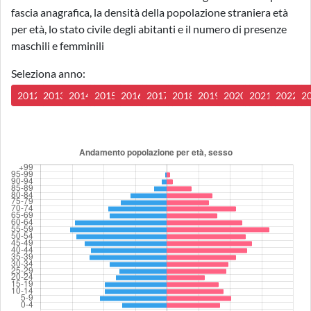
fascia anagrafica, la densità della popolazione straniera età
per età, lo stato civile degli abitanti e il numero di presenze
maschili e femminili
Seleziona anno:
2012
2013
2014
2015
2016
2017
2018
2019
2020
2021
2022
2