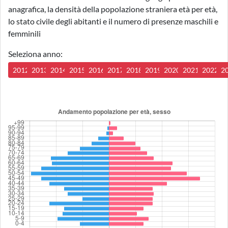
anagrafica, la densità della popolazione straniera età per età,
lo stato civile degli abitanti e il numero di presenze maschili e
femminili
Seleziona anno:
2012
2013
2014
2015
2016
2017
2018
2019
2020
2021
2022
2