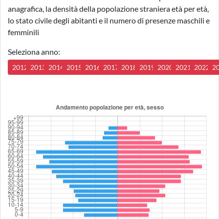
anagrafica, la densità della popolazione straniera età per età,
lo stato civile degli abitanti e il numero di presenze maschili e
femminili
Seleziona anno:
2012
2013
2014
2015
2016
2017
2018
2019
2020
2021
2022
2