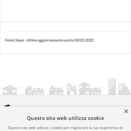
Fonte Siope - Ultimo aggiornamento uscite 03/01/2025
×
Questo sito web utilizza cookie
amministrazionicomunali.it è una iniziativa di
artemedia.it
© Copyright MMXXIV - P.IVA 05400000724
Questo sito web utilizza i cookie per migliorare la tua esperienza di