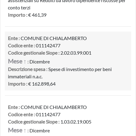
assistenziali su Redditi da lavoro dipendente riscosse per
conto terzi
Importo :
€ 461,39
Ente :
COMUNE DI CHIALAMBERTO
Codice ente :
011142477
Codice gestionale Siope :
2.02.03.99.001
Mese ↑
:
Dicembre
Descrizione spesa :
Spese di investimento per beni
immateriali n.a.c.
Importo :
€ 162.898,64
Ente :
COMUNE DI CHIALAMBERTO
Codice ente :
011142477
Codice gestionale Siope :
1.03.02.19.005
Mese ↑
:
Dicembre