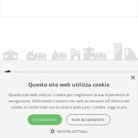
×
Questo sito web utilizza cookie
amministrazionicomunali.it è una iniziativa di
artemedia.it
© Copyright MMXXIV - P.IVA 05400000724
Questo sito web utilizza i cookie per migliorare la tua esperienza di
Informazioni sul servizio
|
Informativa Privacy
|
Informativa
navigazione. Utilizzando il nostro sito web acconsenti all'utilizzo dei
cookie in conformità con la nostra policy per i cookie.
Leggi di più
Cookies
• Time 0.014
ACCONSENTO
NON ACCONSENTO
MOSTRA DETTAGLI