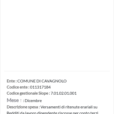
Ente :
COMUNE DI CAVAGNOLO
Codice ente :
011317184
Codice gestionale Siope :
7.01.02.01.001
Mese ↑
:
Dicembre
Descrizione spesa :
Versamenti di ritenute erariali su
Redditi da lavoro dipendente riscosse per conto terzi