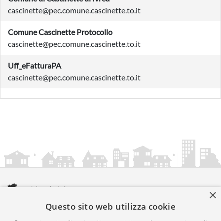
cascinette@pec.comune.cascinette.to.it
Comune Cascinette Protocollo
cascinette@pec.comune.cascinette.to.it
Uff_eFatturaPA
cascinette@pec.comune.cascinette.to.it
×
Questo sito web utilizza cookie
amministrazionicomunali.it è una iniziativa di
artemedia.it
© Copyright MMXXIV - P.IVA 05400000724