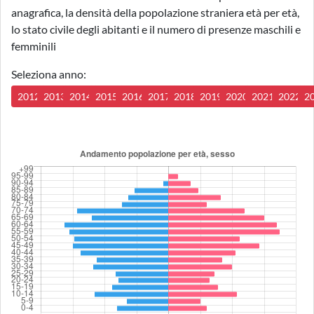
anagrafica, la densità della popolazione straniera età per età,
lo stato civile degli abitanti e il numero di presenze maschili e
femminili
Seleziona anno:
2012
2013
2014
2015
2016
2017
2018
2019
2020
2021
2022
2