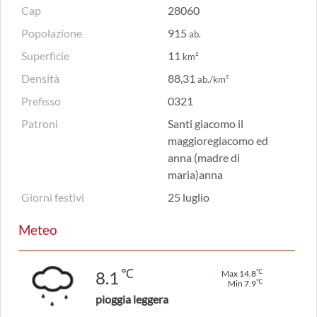
Cap
28060
Popolazione
915
ab.
Superficie
11
km²
Densità
88,31
ab./km²
Prefisso
0321
Patroni
Santi giacomo il
maggioregiacomo ed
anna (madre di
maria)anna
Giorni festivi
25 luglio
Meteo
℃
℃
8.1
Max 14.8
℃
Min 7.9
pioggia leggera