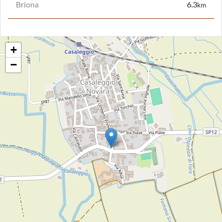
Briona
6.3
km
+
−