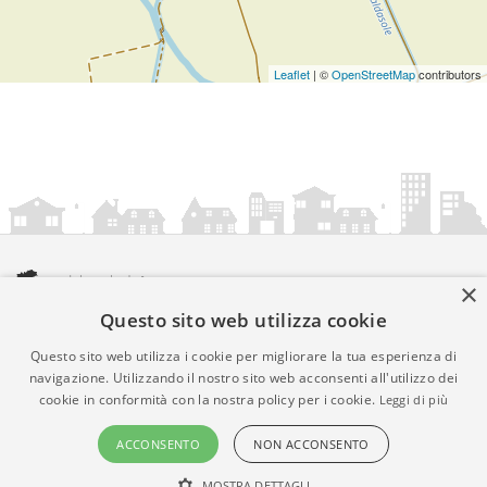
Leaflet
| ©
OpenStreetMap
contributors
×
Questo sito web utilizza cookie
amministrazionicomunali.it è una iniziativa di
artemedia.it
© Copyright MMXXIV - P.IVA 05400000724
Questo sito web utilizza i cookie per migliorare la tua esperienza di
Informazioni sul servizio
|
Informativa Privacy
|
Informativa
navigazione. Utilizzando il nostro sito web acconsenti all'utilizzo dei
cookie in conformità con la nostra policy per i cookie.
Leggi di più
Cookies
• Time 0.0152
ACCONSENTO
NON ACCONSENTO
MOSTRA DETTAGLI