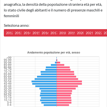
anagrafica, la densità della popolazione straniera età per età,
lo stato civile degli abitanti e il numero di presenze maschili e
femminili
Seleziona anno:
2012
2013
2014
2015
2016
2017
2018
2019
2020
2021
2022
2