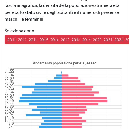
fascia anagrafica, la densità della popolazione straniera età
per età, lo stato civile degli abitanti e il numero di presenze
maschili e femminili
Seleziona anno:
2012
2013
2014
2015
2016
2017
2018
2019
2020
2021
2022
2