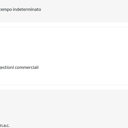
a tempo indeterminato
gestioni commerciali
n.a.c.