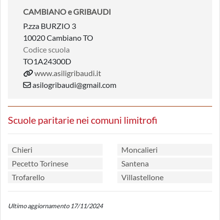
CAMBIANO e GRIBAUDI
P.zza BURZIO 3
10020 Cambiano TO
Codice scuola
TO1A24300D
www.asiligribaudi.it
asilogribaudi@gmail.com
Scuole paritarie nei comuni limitrofi
Chieri
Moncalieri
Pecetto Torinese
Santena
Trofarello
Villastellone
Ultimo aggiornamento 17/11/2024