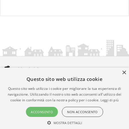
×
Questo sito web utilizza cookie
amministrazionicomunali.it è una iniziativa di
artemedia.it
© Copyright MMXXIV - P.IVA 05400000724
Questo sito web utilizza i cookie per migliorare la tua esperienza di
Informazioni sul servizio
|
Informativa Privacy
|
Informativa
navigazione. Utilizzando il nostro sito web acconsenti all'utilizzo dei
cookie in conformità con la nostra policy per i cookie.
Leggi di più
Cookies
• Time 0.0133
ACCONSENTO
NON ACCONSENTO
MOSTRA DETTAGLI