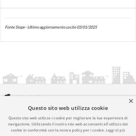
Fonte Siope - Ultimo aggiornamento uscite 03/01/2025
×
Questo sito web utilizza cookie
amministrazionicomunali.it è una iniziativa di
artemedia.it
© Copyright MMXXIV - P.IVA 05400000724
Questo sito web utilizza i cookie per migliorare la tua esperienza di
Informazioni sul servizio
|
Informativa Privacy
|
Informativa
navigazione. Utilizzando il nostro sito web acconsenti all'utilizzo dei
cookie in conformità con la nostra policy per i cookie.
Leggi di più
Cookies
• Time 0.0231