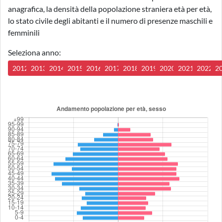
anagrafica, la densità della popolazione straniera età per età,
lo stato civile degli abitanti e il numero di presenze maschili e
femminili
Seleziona anno:
2012
2013
2014
2015
2016
2017
2018
2019
2020
2021
2022
2