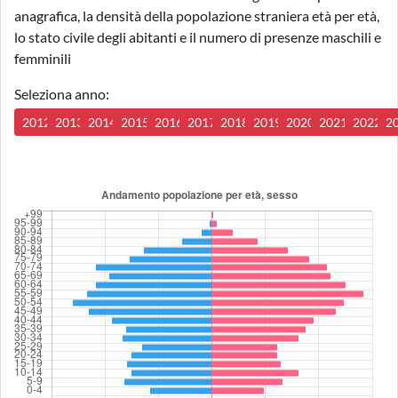
anagrafica, la densità della popolazione straniera età per età,
lo stato civile degli abitanti e il numero di presenze maschili e
femminili
Seleziona anno:
2012
2013
2014
2015
2016
2017
2018
2019
2020
2021
2022
2