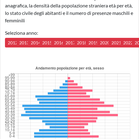
anagrafica, la densità della popolazione straniera età per età,
lo stato civile degli abitanti e il numero di presenze maschili e
femminili
Seleziona anno:
2012
2013
2014
2015
2016
2017
2018
2019
2020
2021
2022
2